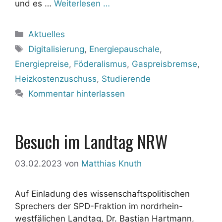
und es …
Weiterlesen …
Kategorien
Aktuelles
Schlagwörter
Digitalisierung
,
Energiepauschale
,
Energiepreise
,
Föderalismus
,
Gaspreisbremse
,
Heizkostenzuschuss
,
Studierende
Kommentar hinterlassen
Besuch im Landtag NRW
03.02.2023
von
Matthias Knuth
Auf Einladung des wissenschaftspolitischen
Sprechers der SPD-Fraktion im nordrhein-
westfälichen Landtag, Dr. Bastian Hartmann,