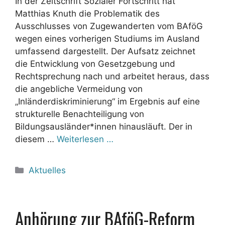
In der Zeitschrift Sozialer Fortschritt hat
Matthias Knuth die Problematik des
Ausschlusses von Zugewanderten vom BAföG
wegen eines vorherigen Studiums im Ausland
umfassend dargestellt. Der Aufsatz zeichnet
die Entwicklung von Gesetzgebung und
Rechtsprechung nach und arbeitet heraus, dass
die angebliche Vermeidung von
„Inländerdiskriminierung“ im Ergebnis auf eine
strukturelle Benachteiligung von
Bildungsausländer*innen hinausläuft. Der in
diesem …
Weiterlesen …
Kategorien
Aktuelles
Anhörung zur BAföG-Reform