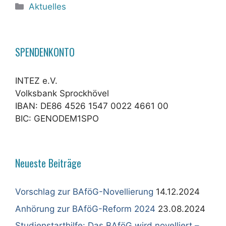
Kategorien
Aktuelles
SPENDENKONTO
INTEZ e.V.
Volksbank Sprockhövel
IBAN: DE86 4526 1547 0022 4661 00
BIC: GENODEM1SPO
Neueste Beiträge
Vorschlag zur BAföG-Novellierung
14.12.2024
Anhörung zur BAföG-Reform 2024
23.08.2024
Studienstarthilfe: Das BAföG wird novelliert –