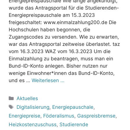
Energiepreispauschale Wie lange angekündigt,
wurde das Antragsportal für die Studierenden-
Energiepreispauschale am 15.3.2023
freigeschaltet: www.einmalzahlung200.de Die
Hochschulen haben begonnen, die
Zugangscodes zu versenden. Wie zu erwarten,
war das Antragsportal zeitweise überlastet. taz
vom 16.3.2023 WAZ vom 16.3.2023 Um die
Einmalzahlung zu beantragen, muss man ein
Bund-ID-Konto anlegen. Bisher nutzen nur
wenige Einwohner*innen das Bund-ID-Konto,
und es …
Weiterlesen …
Kategorien
Aktuelles
Schlagwörter
Digitalisierung
,
Energiepauschale
,
Energiepreise
,
Föderalismus
,
Gaspreisbremse
,
Heizkostenzuschuss
,
Studierende