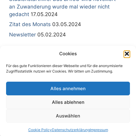
an Zuwanderung wurde mal wieder nicht
gedacht
17.05.2024
Zitat des Monats
03.05.2024
Newsletter
05.02.2024
Cookies
Für das gute Funktionieren dieser Webseite und für die anonymisierte
Sitemap - Inhaltsübersicht
Zugriffsstatistik nutzen wir Cookies. Wir bitten um Zustimmung.
Impressum
Kontakt
Alles annehmen
Datenschutzerklärung
Cookie policy
Alles ablehnen
Disclaimer
Auswählen
© 2026
• Erstellt mit
GeneratePress
Cookie Policy
Datenschutzerklärung
Impressum