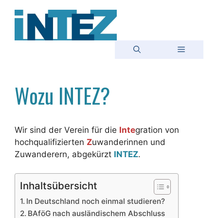
Zum
Inhalt
springen
Menü
Wozu INTEZ?
Wir sind der Verein für die
Inte
gration von
hochqualifizierten
Z
uwanderinnen und
Zuwanderern, abgekürzt
INTEZ
.
Inhaltsübersicht
In Deutschland noch einmal studieren?
BAföG nach ausländischem Abschluss