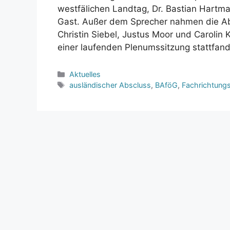
westfälichen Landtag, Dr. Bastian Hartm
Gast. Außer dem Sprecher nahmen die A
Christin Siebel, Justus Moor und Carolin Ki
einer laufenden Plenumssitzung stattfan
Kategorien
Aktuelles
Schlagwörter
ausländischer Abscluss
,
BAföG
,
Fachrichtung