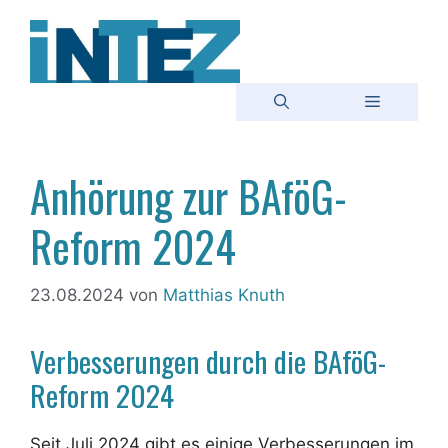
Zum
Inhalt
springen
Menü
Anhörung zur BAföG-
Reform 2024
23.08.2024
von
Matthias Knuth
Verbesserungen durch die BAföG-
Reform 2024
Seit Juli 2024 gibt es einige Verbesserungen im