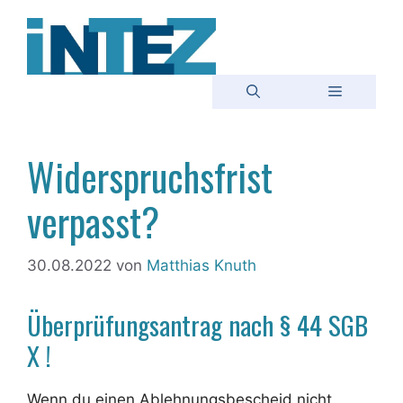
Zum
Inhalt
springen
Menü
Widerspruchsfrist
verpasst?
30.08.2022
von
Matthias Knuth
Überprüfungsantrag nach § 44 SGB
X !
Wenn du einen Ablehnungsbescheid nicht